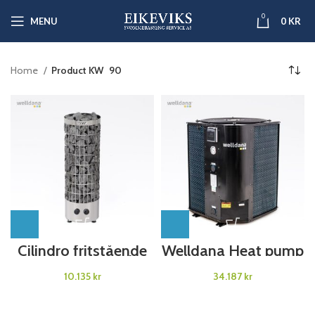
0
MENU
0
KR
Home
Product KW
90
Cilindro fritstående
Welldana Heat pump
saunaovn med
WMV
indbygget styring
kr
kr