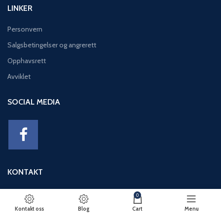
LINKER
Personvern
Salgsbetingelser og angrerett
Opphavsrett
Avviklet
SOCIAL MEDIA
KONTAKT
Adresse: Eikeviken 49, 5043 BERGEN
0
Telefon: 95 12 52 30
Kontakt oss
Blog
Cart
Menu
E-post: basseng@eikeviks.no