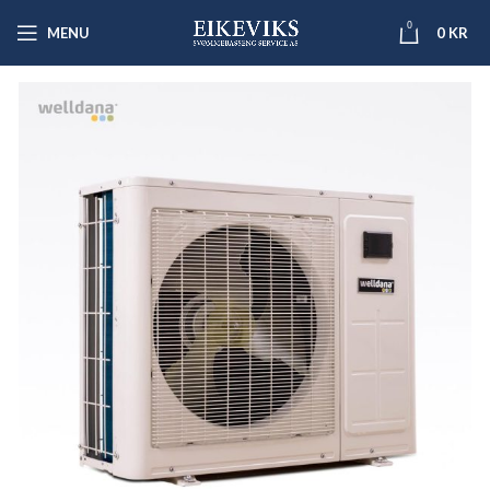
0
MENU
0
KR