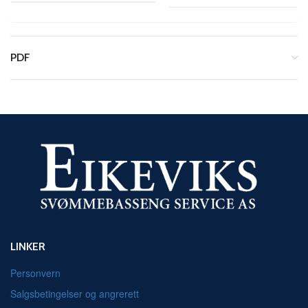
PDF
LINKER
Personvern
Salgsbetingelser og angrerett