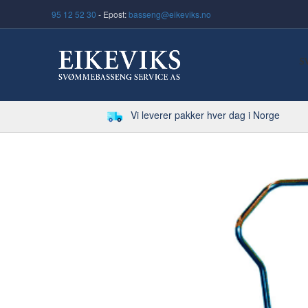
95 12 52 30
- Epost:
basseng@eikeviks.no
S
Vi leverer pakker hver dag i Norge