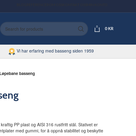
BLOG
REFERENCER
OM OSS
KONTAKT OSS
MIN KONTO
0
0
KR
Vi har erfaring med basseng siden 1959
Løpebane basseng
seng
raftig PP plast og AISI 316 rustfritt stål. Stativet er
ntplater med gummi, for å oppnå stabilitet og beskytte