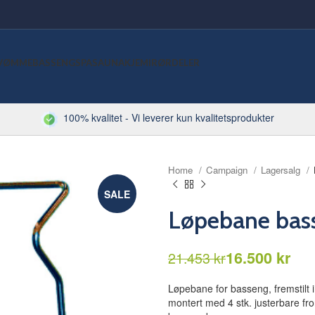
VØMMEBASSENG
SPA
SAUNA
KJEMI
RØRDELER
100% kvalitet - Vi leverer kun kvalitetsprodukter
Home
Campaign
Lagersalg
SALE
Løpebane bas
kr
16.500
kr
kr
21.453
kr
Løpebane for basseng, fremstilt i k
montert med 4 stk. justerbare fro