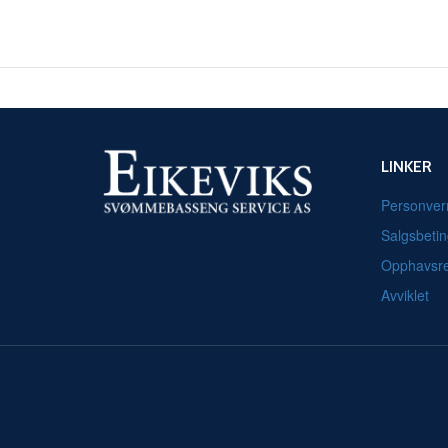
LINKER
Personver
Salgsbetin
Opphavsre
Avviklet