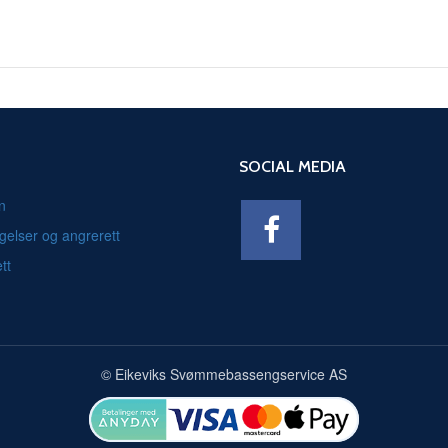
SOCIAL MEDIA
n
gelser og angrerett
tt
© Eikeviks Svømmebassengservice AS