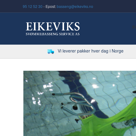
95 12 52 30
- Epost:
basseng@eikeviks.no
S
Vi leverer pakker hver dag i Norge