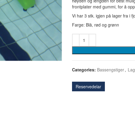
høyden og lengden for best mulig
frontplater med gummi, for å opp
Vi har 3 stk. igjen på lager fra i fj
Farge: Blå, rød og grønn
Categories:
Bassengstiger
,
Lag
Reservedelar