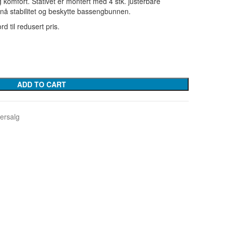
 komfort. Stativet er montert med 4 stk. justerbare
nå stabilitet og beskytte bassengbunnen.
ord til redusert pris.
ADD TO CART
ersalg