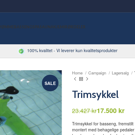
VØMMEBASSENG
SPA
SAUNA
KJEMI
RØRDELER
100% kvalitet - Vi leverer kun kvalitetsprodukter
Home
Campaign
Lagersalg
SALE
Trimsykkel
17.500
kr
23.427
kr
kr
kr
kr
kr
Trimsykkel for basseng, fremstilt i
montert med behagelige pedaler me