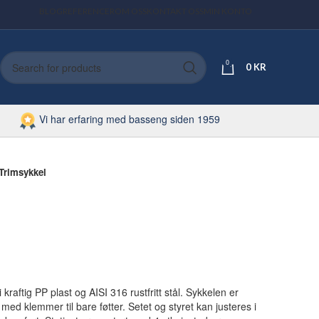
BLOG
REFERENCER
OM OSS
KONTAKT OSS
MIN KONTO
0
0
KR
Vi har erfaring med basseng siden 1959
Trimsykkel
 kraftig PP plast og AISI 316 rustfritt stål. Sykkelen er
d klemmer til bare føtter. Setet og styret kan justeres i