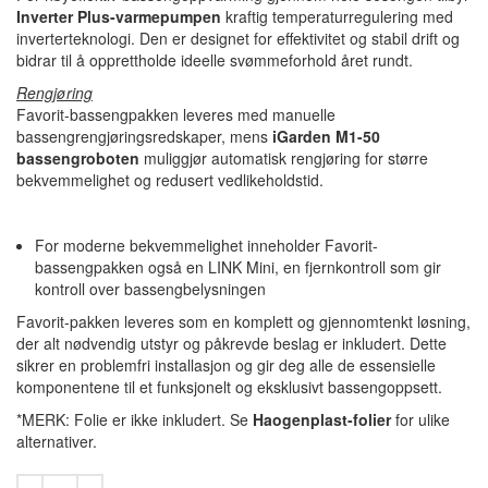
Inverter Plus-varmepumpen
kraftig temperaturregulering med
inverterteknologi. Den er designet for effektivitet og stabil drift og
bidrar til å opprettholde ideelle svømmeforhold året rundt.
Rengjøring
Favorit-bassengpakken leveres med manuelle
bassengrengjøringsredskaper, mens
iGarden M1-50
bassengroboten
muliggjør automatisk rengjøring for større
bekvemmelighet og redusert vedlikeholdstid.
For moderne bekvemmelighet inneholder Favorit-
bassengpakken også en LINK Mini, en fjernkontroll som gir
kontroll over bassengbelysningen
Favorit-pakken leveres som en komplett og gjennomtenkt løsning,
der alt nødvendig utstyr og påkrevde beslag er inkludert. Dette
sikrer en problemfri installasjon og gir deg alle de essensielle
komponentene til et funksjonelt og eksklusivt bassengoppsett.
*MERK: Folie er ikke inkludert. Se
Haogenplast-folier
for ulike
alternativer.