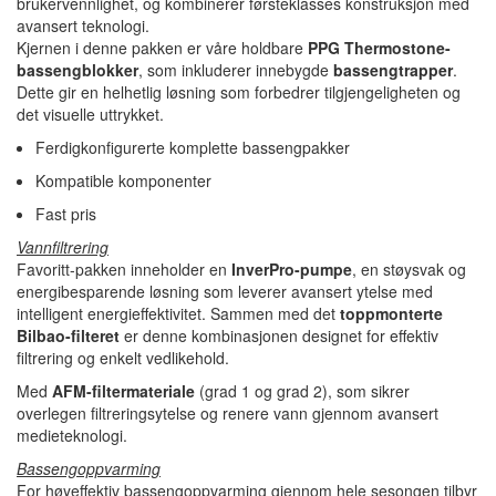
brukervennlighet, og kombinerer førsteklasses konstruksjon med
avansert teknologi.
Kjernen i denne pakken er våre holdbare
PPG Thermostone-
bassengblokker
, som inkluderer innebygde
bassengtrapper
.
Dette gir en helhetlig løsning som forbedrer tilgjengeligheten og
det visuelle uttrykket.
Ferdigkonfigurerte komplette bassengpakker
Kompatible komponenter
Fast pris
Vannfiltrering
Favoritt-pakken inneholder en
InverPro-pumpe
, en støysvak og
energibesparende løsning som leverer avansert ytelse med
intelligent energieffektivitet. Sammen med det
toppmonterte
Bilbao-filteret
er denne kombinasjonen designet for effektiv
filtrering og enkelt vedlikehold.
Med
AFM-filtermateriale
(grad 1 og grad 2), som sikrer
overlegen filtreringsytelse og renere vann gjennom avansert
medieteknologi.
Bassengoppvarming
For høyeffektiv bassengoppvarming gjennom hele sesongen tilbyr