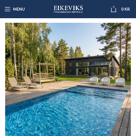
0
MENU
0
KR