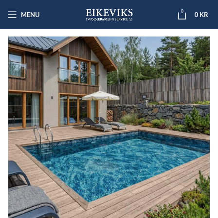
0
MENU
0
KR