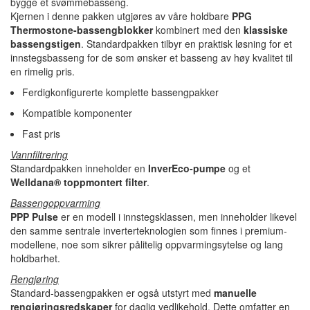
bygge et svømmebasseng.
Kjernen i denne pakken utgjøres av våre holdbare
PPG
Thermostone-bassengblokker
kombinert med den
klassiske
bassengstigen
. Standardpakken tilbyr en praktisk løsning for et
innstegsbasseng for de som ønsker et basseng av høy kvalitet til
en rimelig pris.
Ferdigkonfigurerte komplette bassengpakker
Kompatible komponenter
Fast pris
Vannfiltrering
Standardpakken inneholder en
InverEco-pumpe
og et
Welldana® toppmontert filter
.
Bassengoppvarming
PPP Pulse
er en modell i innstegsklassen, men inneholder likevel
den samme sentrale inverterteknologien som finnes i premium-
modellene, noe som sikrer pålitelig oppvarmingsytelse og lang
holdbarhet.
Rengjøring
Standard-bassengpakken er også utstyrt med
manuelle
rengjøringsredskaper
for daglig vedlikehold. Dette omfatter en