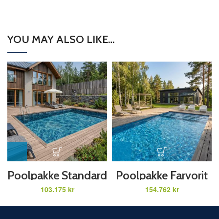
YOU MAY ALSO LIKE…
Poolpakke Standard
Poolpakke Farvorit
3 x 6 x 1,5 m
3 x 6 x 1,5 m
kr
kr