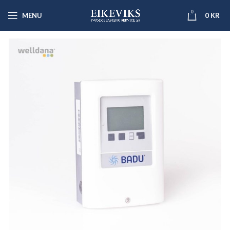
0
MENU
0
KR