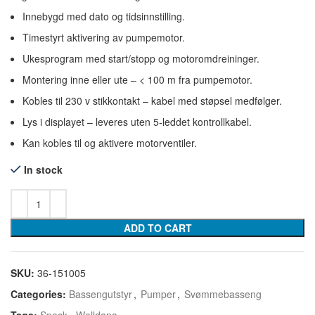
Innebygd med dato og tidsinnstilling.
Timestyrt aktivering av pumpemotor.
Ukesprogram med start/stopp og motoromdreininger.
Montering inne eller ute – < 100 m fra pumpemotor.
Kobles til 230 v stikkontakt – kabel med støpsel medfølger.
Lys i displayet – leveres uten 5-leddet kontrollkabel.
Kan kobles til og aktivere motorventiler.
In stock
ADD TO CART
SKU:
36-151005
Categories:
Bassengutstyr
,
Pumper
,
Svømmebasseng
Tags:
Speck
,
Welldana