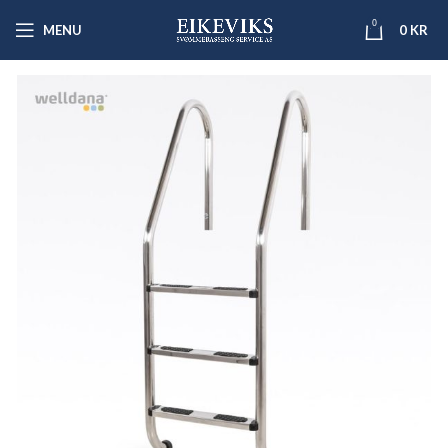
0
MENU
0
KR