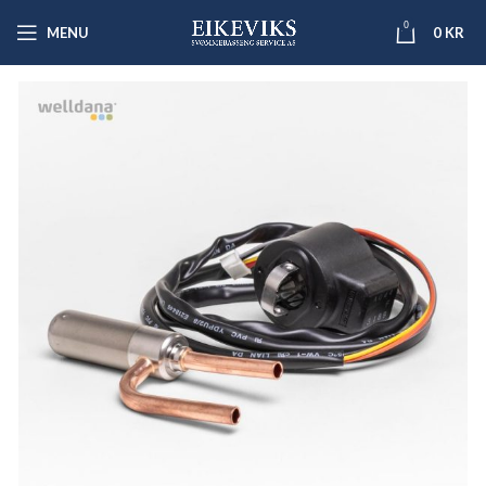
0
MENU
0
KR