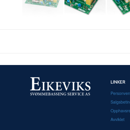
LINKER
Personver
Salgsbetin
Opphavsre
Avviklet