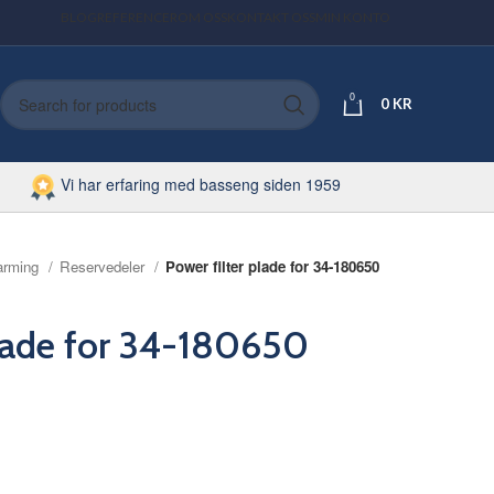
BLOG
REFERENCER
OM OSS
KONTAKT OSS
MIN KONTO
0
0
KR
Vi har erfaring med basseng siden 1959
arming
Reservedeler
Power filter plade for 34-180650
plade for 34-180650