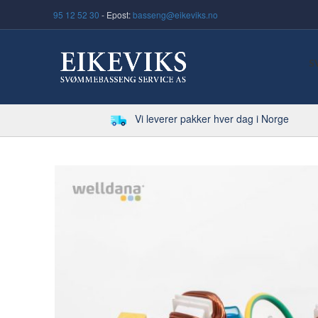
95 12 52 30
- Epost:
basseng@eikeviks.no
S
Vi leverer pakker hver dag i Norge