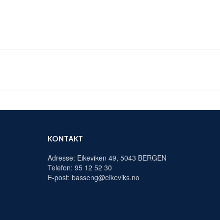
KONTAKT
Adresse: Eikeviken 49, 5043 BERGEN
Telefon: 95 12 52 30
E-post: basseng@eikeviks.no