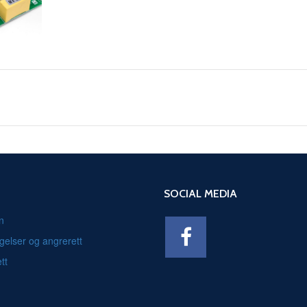
SOCIAL MEDIA
n
gelser og angrerett
tt