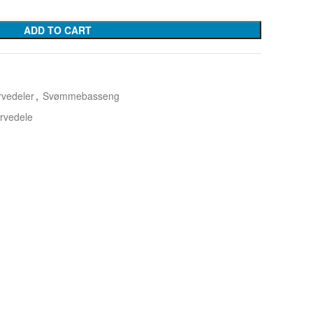
ADD TO CART
vedeler
,
Svømmebasseng
rvedele