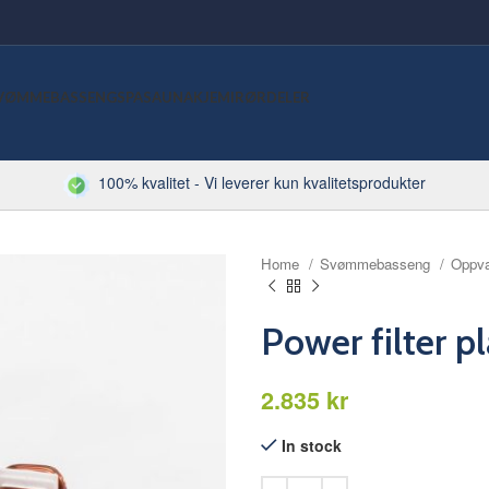
VØMMEBASSENG
SPA
SAUNA
KJEMI
RØRDELER
100% kvalitet - Vi leverer kun kvalitetsprodukter
Home
Svømmebasseng
Oppv
Power filter 
kr
In stock