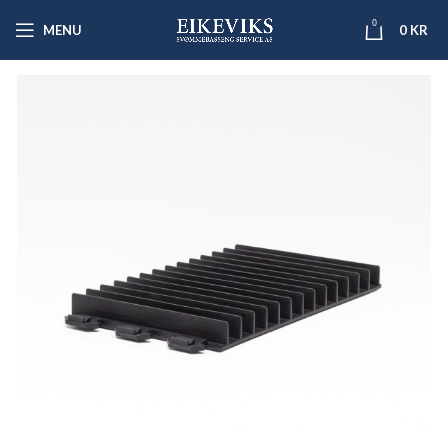
0
MENU
0
KR