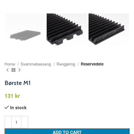
Home
Svømmebasseng
Rengjøring
Reservedele
Børste M1
kr
In stock
ADD TO CART