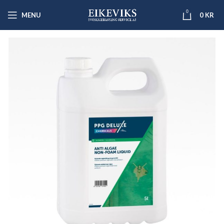
0
MENU
0
KR