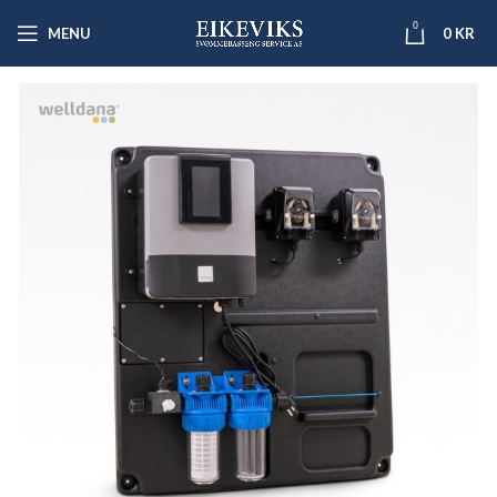
0
MENU
0
KR