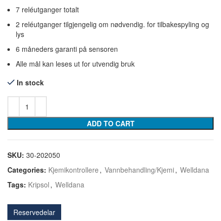
7 reléutganger totalt
2 reléutganger tilgjengelig om nødvendig. for tilbakespyling og
lys
6 måneders garanti på sensoren
Alle mål kan leses ut for utvendig bruk
In stock
ADD TO CART
SKU:
30-202050
Categories:
Kjemikontrollere
,
Vannbehandling/Kjemi
,
Welldana
Tags:
Kripsol
,
Welldana
Reservedelar