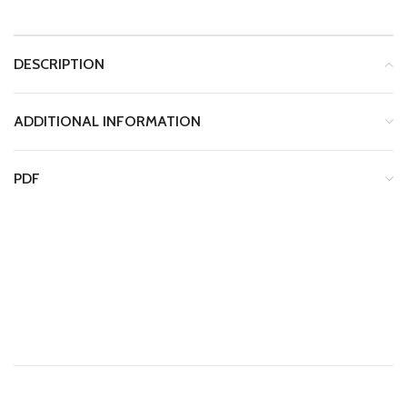
DESCRIPTION
ADDITIONAL INFORMATION
PDF
Manual_ENG_Control_station_30-202050.pdf
Troubleshooting_ENG_Control_station_30-
202050.pdf