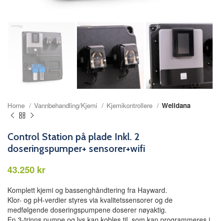
Home
Vannbehandling/Kjemi
Kjemikontrollere
Welldana
Control Station på plade Inkl. 2
doseringspumper+ sensorer+wifi
kr
Komplett kjemi og bassenghåndtering fra Hayward.
Klor- og pH-verdier styres via kvalitetssensorer og de
medfølgende doseringspumpene doserer nøyaktig.
En 3-trinns pumpe og lys kan kobles til, som kan programmeres i