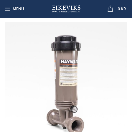
0
MENU
0
KR