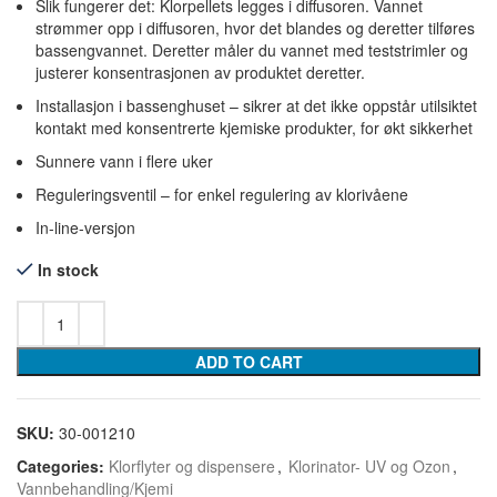
Slik fungerer det: Klorpellets legges i diffusoren. Vannet
strømmer opp i diffusoren, hvor det blandes og deretter tilføres
bassengvannet. Deretter måler du vannet med teststrimler og
justerer konsentrasjonen av produktet deretter.
Installasjon i bassenghuset – sikrer at det ikke oppstår utilsiktet
kontakt med konsentrerte kjemiske produkter, for økt sikkerhet
Sunnere vann i flere uker
Reguleringsventil – for enkel regulering av klorivåene
In-line-versjon
In stock
ADD TO CART
SKU:
30-001210
Categories:
Klorflyter og dispensere
,
Klorinator- UV og Ozon
,
Vannbehandling/Kjemi