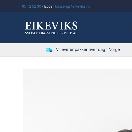
95 12 52 30
- Epost:
basseng@eikeviks.no
S
Vi leverer pakker hver dag i Norge