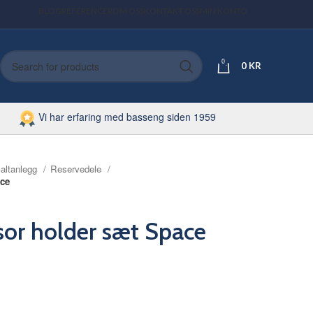
BLOG
REFERENCER
OM OSS
KONTAKT OSS
MIN KONTO
0
0
KR
Vi har erfaring med basseng siden 1959
altanlegg
Reservedele
ace
or holder sæt Space