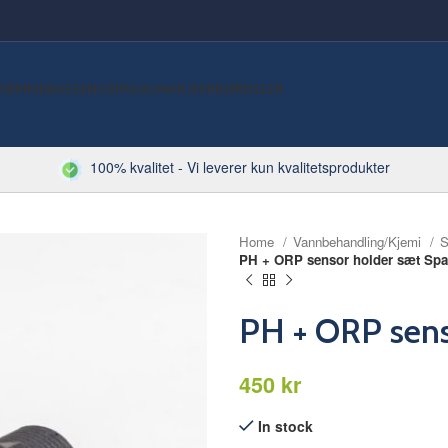
VØMMEBASSENG
SPA
SAUNA
KJEMI
RØRDELER
100% kvalitet - Vi leverer kun kvalitetsprodukter
Home
Vannbehandling/Kjemi
S
PH + ORP sensor holder sæt Sp
PH + ORP sens
kr
In stock