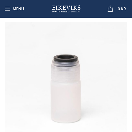
0
MENU
0
KR