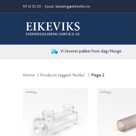
95 12 52 30
- Epost:
basseng@eikeviks.no
S
Vi leverer pakker hver dag i Norge
Home
Products tagged “Aseko”
Page 2