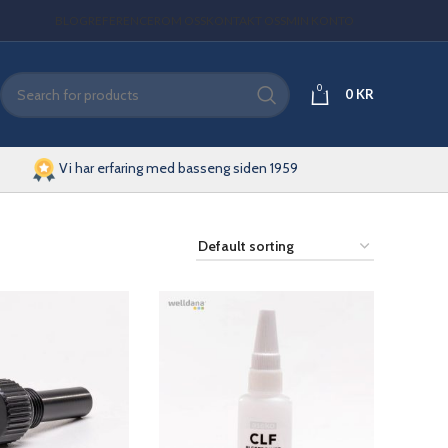
BLOG
REFERENCER
OM OSS
KONTAKT OSS
MIN KONTO
0
0
KR
Vi har erfaring med basseng siden 1959