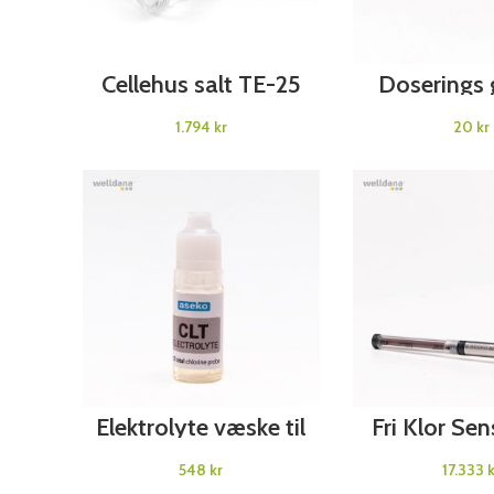
ADD TO CART
ADD TO C
Cellehus salt TE-25
Doserings
Aseko
Asek
kr
kr
ADD TO CART
ADD TO C
Elektrolyte væske til
Fri Klor Se
CLT Aseko
Asek
kr
k