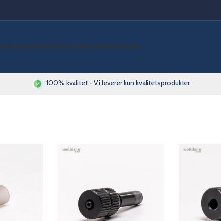
VØMMEBASSENG
SPA
SAUNA
KJEMI
RØRDELER
100% kvalitet - Vi leverer kun kvalitetsprodukter