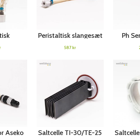
ART
ADD TO CART
AD
tisk
Peristaltisk slangesæt
Ph Se
 komplet
PP60 Aseko
seko
r
kr
ART
ADD TO CART
AD
or Aseko
Saltcelle TI-30/TE-25
Saltcelle
uden Hus og union
TE-