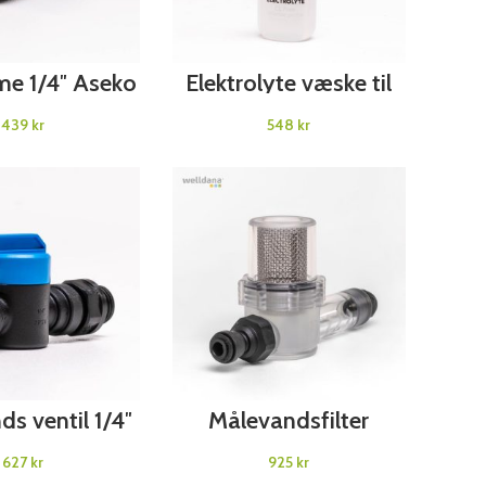
D TO CART
ADD TO CART
e 1/4″ Aseko
Elektrolyte væske til
CLF Aseko
kr
kr
D TO CART
ADD TO CART
s ventil 1/4″
Målevandsfilter
Aseko
komplet Aseko
kr
kr