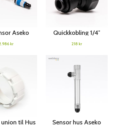
D TO CART
ADD TO CART
nsor Aseko
Quickkobling 1/4″
Muffe Aseko
kr
kr
D TO CART
ADD TO CART
 union til Hus
Sensor hus Aseko
25 Aseko
Aseko