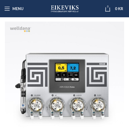
0
MENU
0
KR