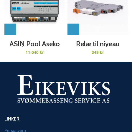
ASIN Pool Aseko
Relæ til niveau
Poolstyring. App
styring Comfortana
kr
kr
styring Intelligent
Pro II
LAN kontroller til
flere enheder.
LINKER
Personvern